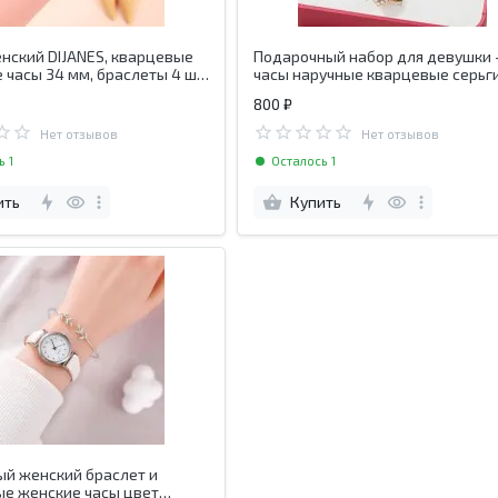
нский DIJANES, кварцевые
Подарочный набор для девушки 
 часы 34 мм, браслеты 4 шт
часы наручные кварцевые серьг
ами
ожерелье кольцо
800 ₽
Нет отзывов
Нет отзывов
ь 1
Осталось 1
ить
Купить
й женский браслет и
е женские часы цвет