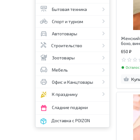
Бытовая техника
Спорт и туризм
Автотовары
Женский 
бохо, ви
Строительство
650 ₽
Зоотовары
Осталос
Мебель
Куп
Офис и Канцтовары
К празднику
Сладкие подарки
Доставка с POIZON