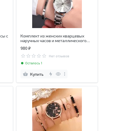
сы с
Комплект из женских кварцевых
наручных часов и металлического
браслета с надписью LOVE
980 ₽
Нет отзывов
Осталось 1
Купить