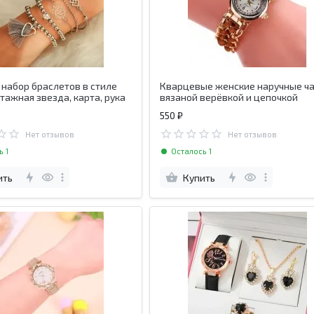
набор браслетов в стиле
Кварцевые женские наручные ча
нтажная звезда, карта, рука
вязаной верёвкой и цепочкой
550 ₽
Нет отзывов
Нет отзывов
ь 1
Осталось 1
ить
Купить