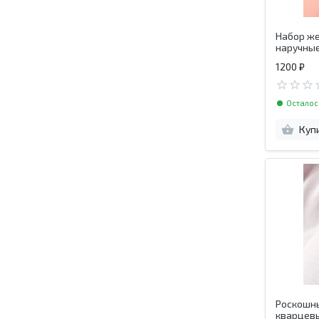
Набор же
наручные
со страз
1200 ₽
Осталос
Куп
Роскошны
кварцевы