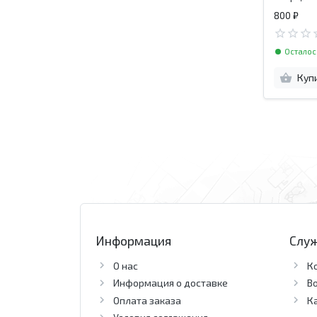
белый. П
800 ₽
Осталос
Куп
Информация
Слу
О нас
К
Информация о доставке
В
Оплата заказа
К