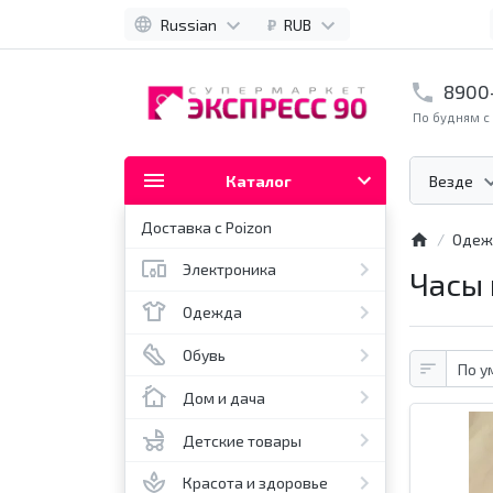
Russian
₽
RUB
8900
По будням с 
Каталог
Везде
Доставка с Poizon
Одеж
Электроника
Часы 
Одежда
Обувь
Дом и дача
Детские товары
Красота и здоровье