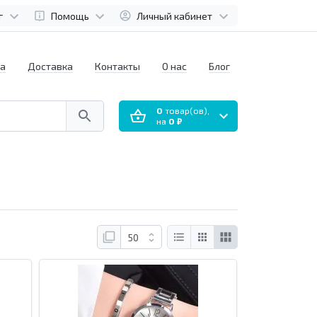
г
Помощь
Личный кабинет
а
Доставка
Контакты
О нас
Блог
0
товар(ов),
на
0 ₽