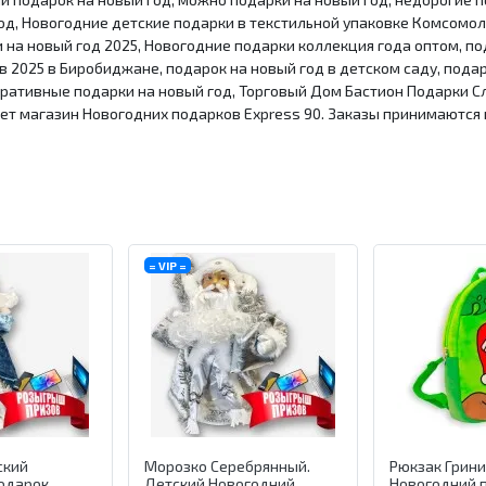
од, Новогодние детские подарки в текстильной упаковке Комсомоль
и на новый год 2025, Новогодние подарки коллекция года оптом, п
в 2025 в Биробиджане, подарок на новый год в детском саду, пода
оративные подарки на новый год, Торговый Дом Бастион Подарки С
нет магазин Новогодних подарков Express 90. Заказы принимаются 
= VIP =
ский
Морозко Серебрянный.
Рюкзак Грини
одарок
Детский Новогодний
Новогодний 