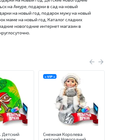
ск на Амуре, подарки в сад на новый
одарки на новый год, подарок мужу на новый
рок маме на новый год, Каталог сладких
ладкие новогодние интернет магазин в
круглосуточно.
= VIP =
Мультсерия
Хит продаж
. Детский
Снежная Королева
Детские Но
подарок
детский Новогодний
подарки Кни