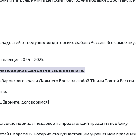
сладостей от ведущих кондитерских фабрик России. Всё самое вку
оллекция 2024 - 2025.
 подарков для детей см. в каталоге.
баровского края и Дальнего Востока любой ТК или Почтой России,
тно.
.. Звоните, договоримся!
 сладкие идеи для подарков на предстоящий праздник под Ёлку.
етей и взрослых, которые станут настоящим украшением праздничн