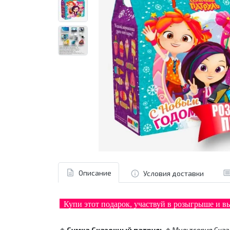
Описание
Условия доставки
Купи этот подарок, участвуй в розыгрыше и 
◈
Сумка Сказочный патруль
◈
Мультсерия
Сказ