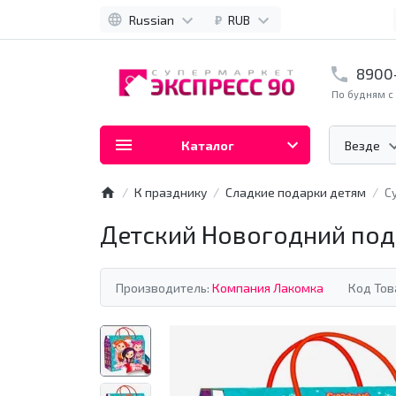
Russian
₽
RUB
8900
По будням с 
Каталог
Везде
К празднику
Сладкие подарки детям
С
Детский Новогодний под
Производитель:
Компания Лакомка
Код Тов