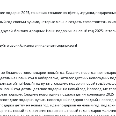
е подарки 2025, такие как сладкие конфеты, игрушки, подарочные
вый год своими руками, которые можно создать самостоятельно ил
друзей, близких и родных. Наши подарки на новый год 2025 не толь
адуйте своих близких уникальным сюрпризом!
 во Владивостоке, подарки новый год, Сладкие новогодние подарки
детям на Новый год в Хабаровске, Каталог детских новогодних по
ля детей на Новый год купить, сладкие подарки новый год, Больш
 новый год детям, детские подарки на новый год, Новогодние това
одние подарки, Сладкие новогодние подарки детям коллекция 2025 
новогодние подарки, купить новогодний подарок сладкий, новогодн
подарки детям на новый год, идеи подарков на новый год, подарки
арки на новый год, детские подарки на новый год, подарок мальчик
й подарок на новый год, можно подарки на новый год, недорогие 