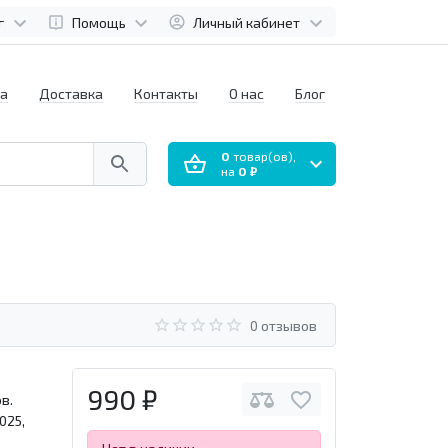
г
Помощь
Личный кабинет
а
Доставка
Контакты
О нас
Блог
0
товар(ов),
на
0 ₽
0 отзывов
990 ₽
в.
025,