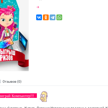
→
Отзывов (0)
выиграй Компьютер!!!
очный патруль
.
Купить Детские Новогодние подарки с доставкой. К