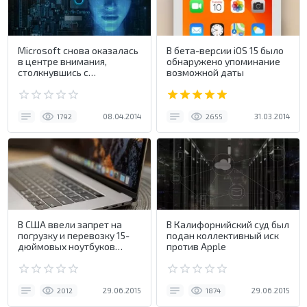
Microsoft снова оказалась
В бета-версии iOS 15 было
в центре внимания,
обнаружено упоминание
столкнувшись с
возможной даты
обвинениями
08.04.2014
31.03.2014
1792
2655
В США ввели запрет на
В Калифорнийский суд был
погрузку и перевозку 15-
подан коллективный иск
дюймовых ноутбуков
против Apple
MacBook Pro
29.06.2015
29.06.2015
2012
1874