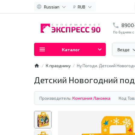
Russian
₽
RUB
8900
По будням с 
Каталог
Везде
К празднику
Ну Погоди. Детский Новогод
Детский Новогодний под
Производитель:
Компания Лакомка
Код Тов