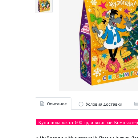
Описание
Условия доставки
Купи подарок от 600 гр, и выиграй Компьюте
◈
Ну Погоди
◈
Мультсерия Ну Погоди.
Купить Дет