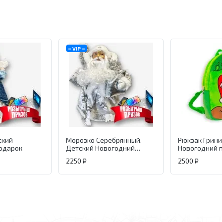
= VIP =
ский
Морозко Серебрянный.
Рюкзак Грини
одарок
Детский Новогодний
Новогодний 
подарок.
2250 ₽
2500 ₽