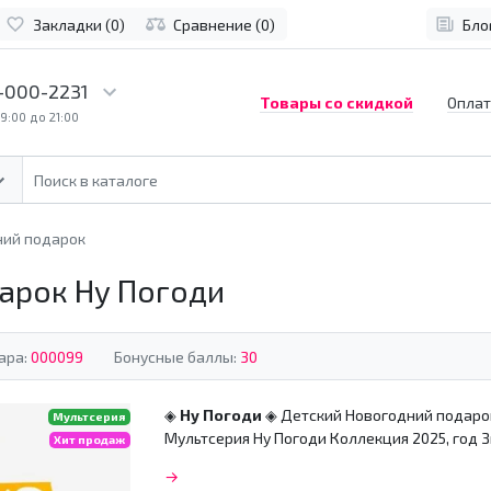
Закладки (0)
Сравнение (0)
Бло
-000-2231
Товары со скидкой
Оплат
9:00 до 21:00
ний подарок
арок Ну Погоди
ара:
000099
Бонусные баллы:
30
◈
Ну Погоди
◈
Детский Новогодний подаро
Мультсерия
Мультсерия
Ну Погоди
Коллекция 2025, год 
Хит продаж
→