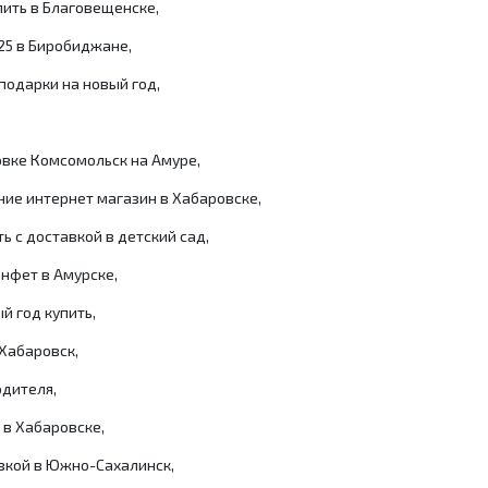
пить в Благовещенске,
25 в Биробиджане,
подарки на новый год,
овке Комсомольск на Амуре,
ие интернет магазин в Хабаровске,
ь с доставкой в детский сад,
нфет в Амурске,
й год купить,
Хабаровск,
одителя,
 в Хабаровске,
авкой в Южно-Сахалинск,