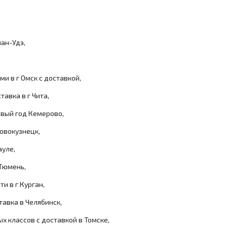
ан-Удэ,
и в г Омск с доставкой,
авка в г Чита,
овый год Кемерово,
овокузнецк,
ауле,
 Тюмень,
и в г Курган,
тавка в Челябинск,
х классов с доставкой в Томске,