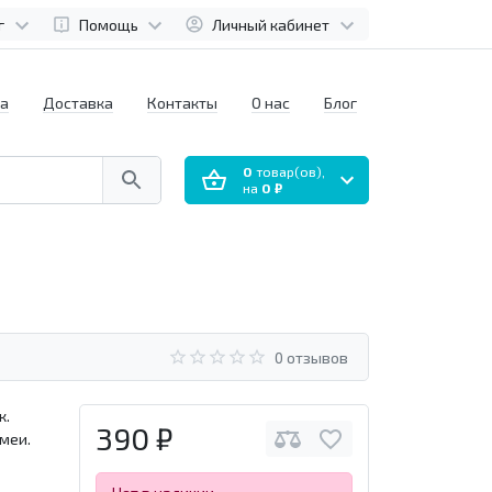
г
Помощь
Личный кабинет
а
Доставка
Контакты
О нас
Блог
0
товар(ов),
на
0 ₽
0 отзывов
к.
390 ₽
Змеи.